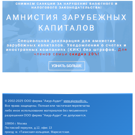
© 2002-2025
ООО фирма "Ажур-Аудит"
www.ajuraudit.ru
.
Все права защищены.
Полная или частичная перепечатка
либо иное
использование материалов без письменного
разрешения
ООО фирма "Ажур-Аудит" не допускается.
109004 г. Москва
Пестовский переулок, д.12, офис 13
проезд: м. «Таганская»-кольцевая, Марксистская.