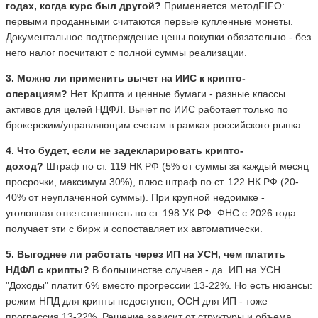
годах, когда курс был другой?
Применяется методFIFO:
первыми проданными считаются первые купленные монеты.
Документальное подтверждение цены покупки обязательно - без
него налог посчитают с полной суммы реализации.
3. Можно ли применить вычет на ИИС к крипто-
операциям?
Нет. Крипта и ценные бумаги - разные классы
активов для целей НДФЛ. Вычет по ИИС работает только по
брокерским/управляющим счетам в рамках российского рынка.
4. Что будет, если не задекларировать крипто-
доход?
Штраф по ст. 119 НК РФ (5% от суммы за каждый месяц
просрочки, максимум 30%), плюс штраф по ст. 122 НК РФ (20-
40% от неуплаченной суммы). При крупной недоимке -
уголовная ответственность по ст. 198 УК РФ. ФНС с 2026 года
получает эти с бирж и сопоставляет их автоматически.
5. Выгоднее ли работать через ИП на УСН, чем платить
НДФЛ с крипты?
В большинстве случаев - да. ИП на УСН
"Доходы" платит 6% вместо прогрессии 13-22%. Но есть нюансы:
режим НПД для крипты недоступен, ОСН для ИП - тоже
прогрессия 13-22%. Решение зависит от структуры и объема