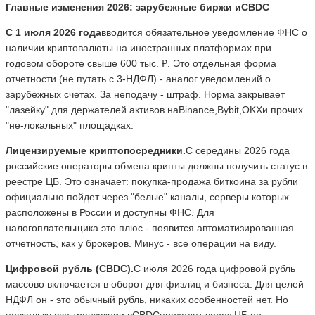
Главные изменения 2026: зарубежные биржи и
CBDC
С 1 июля 2026 года
вводится обязательное уведомление ФНС о
наличии криптовалюты на иностранных платформах при
годовом обороте свыше 600 тыс. ₽. Это отдельная форма
отчетности (не путать с 3-НДФЛ) - аналог уведомлений о
зарубежных счетах. За неподачу - штраф. Норма закрывает
"лазейку" для держателей активов наBinance,Bybit,OKXи прочих
"не-локальных" площадках.
Лицензируемые криптопосредники.
С середины 2026 года
российские операторы обмена крипты должны получить статус в
реестре ЦБ. Это означает: покупка-продажа биткоина за рубли
официально пойдет через "белые" каналы, серверы которых
расположены в России и доступны ФНС. Для
налогоплательщика это плюс - появится автоматизированная
отчетность, как у брокеров. Минус - все операции на виду.
Цифровой рубль (
CBDC
).
С июля 2026 года цифровой рубль
массово включается в оборот для физлиц и бизнеса. Для целей
НДФЛ он - это обычный рубль, никаких особенностей нет. Но
поскольку все транзакции вCBDCпроходят через ЦБ по