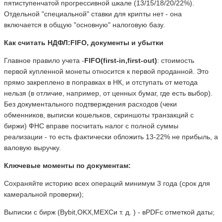
пятиступенчатой прогрессивной шкале (13/15/18/20/22%).
Отдельной "специальной" ставки для крипты нет - она
включается в общую "основную" налоговую базу.
Как считать НДФЛ:
FIFO
, документы и убытки
Главное правило учета -
FIFO
(
first
-
in
,
first
-
out
)
: стоимость
первой купленной монеты относится к первой проданной. Это
прямо закреплено в поправках в НК, и отступать от метода
нельзя (в отличие, например, от ценных бумаг, где есть выбор).
Без документального подтверждения расходов (чеки
обменников, выписки кошельков, скриншоты транзакций с
биржи) ФНС вправе посчитать налог с полной суммы
реализации - то есть фактически обложить 13-22% не прибыль, а
валовую выручку.
Ключевые моменты по документам:
Сохраняйте историю всех операций минимум 3 года (срок для
камеральной проверки);
Выписки с бирж (Bybit,OKX,MEXCи т. д. ) - вPDFс отметкой даты;