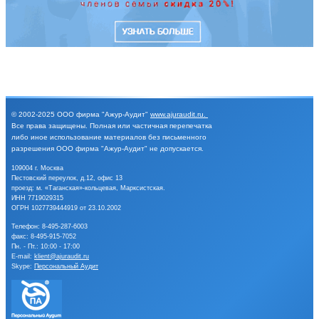
© 2002-2025
ООО фирма "Ажур-Аудит"
www.ajuraudit.ru
.
Все права защищены.
Полная или частичная перепечатка
либо иное
использование материалов без письменного
разрешения
ООО фирма "Ажур-Аудит" не допускается.
109004 г. Москва
Пестовский переулок, д.12, офис 13
проезд: м. «Таганская»-кольцевая, Марксистская.
ИНН 7719029315
ОГРН 1027739444919 от 23.10.2002
Телефон:
8-495-287-6003
факс: 8-495-915-7052
Пн. - Пт.: 10:00 - 17:00
E-mail:
klient@ajuraudit.ru
Skype:
Персональный Аудит