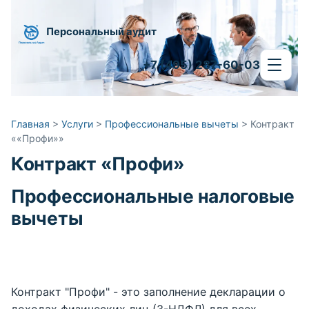
Персональный аудит
+7 (495) 287-60-03
Главная
>
Услуги
>
Профессиональные вычеты
>
Контракт
««Профи»»
Контракт
«Профи»
Профессиональные налоговые
вычеты
Контракт "Профи" - это заполнение декларации о
доходах физических лиц (3-НДФЛ) для всех