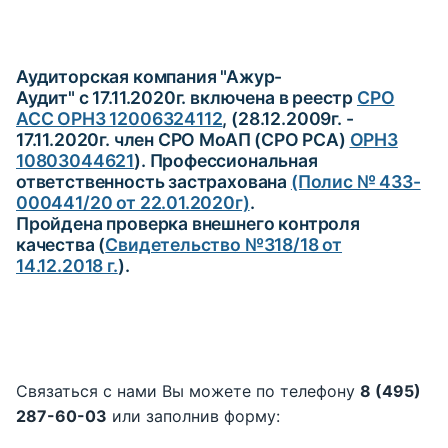
Аудиторская компания "Ажур-
Аудит" с 17.11.2020г. включена в реестр
С
РО
АСС ОРНЗ 12006324112
, (28.12.2009г. -
17.11.2020г. член СРО МоАП (СРО РСА)
ОРНЗ
10803044621
). Профессиональная
ответственность застрахована
(Полис № 433-
000441/20 от 22.01.2020г)
.
Пройдена проверка внешнего контроля
качества (
Свидетельство №318/18 от
14.12.2018 г.
).
Связаться с нами Вы можете по телефону
8 (495)
287-60-03
или заполнив форму: