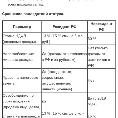
всем доходам за год.
Сравнение последствий статуса:
Нерезидент
Параметр
Резидент РФ
РФ
Ставка НДФЛ
13 % (15 % свыше 5 млн
30 %
(основные доходы)
руб.)
Нет (только
Налогообложение
Да (доходы от источников
доходы от
мировых доходов
в РФ и за рубежом)
источников в
РФ)
Да (стандартные,
Право на налоговые
социальные,
Нет
вычеты
имущественные,
инвестиционные)
Освобождение по
Да (с 2019
сроку владения
Да
года)
(продажа имущества)
13 % (15 % свыше 5 млн
Ставка на дивиденды
15 %