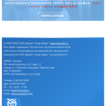
© 2002-2025
ООО фирма "Ажур-Аудит"
www.ajuraudit.ru
.
Все права защищены.
Полная или частичная перепечатка
либо иное
использование материалов без письменного
разрешения
ООО фирма "Ажур-Аудит" не допускается.
109004 г. Москва
Пестовский переулок, д.12, офис 13
проезд: м. «Таганская»-кольцевая, Марксистская.
ИНН 7719029315
ОГРН 1027739444919 от 23.10.2002
Телефон:
8-495-287-6003
факс: 8-495-915-7052
Пн. - Пт.: 10:00 - 17:00
E-mail:
klient@ajuraudit.ru
Skype:
Персональный Аудит