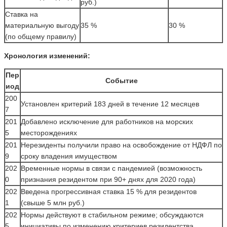
руб.)
Ставка на
материальную выгоду
35 %
30 %
(по общему правилу)
Хронология изменений:
Пер
Событие
иод
200
Установлен критерий 183 дней в течение 12 месяцев
7
201
Добавлено исключение для работников на морских
5
месторождениях
201
Нерезиденты получили право на освобождение от НДФЛ по
9
сроку владения имуществом
202
Временные нормы в связи с пандемией (возможность
0
признания резидентом при 90+ днях для 2020 года)
202
Введена прогрессивная ставка 15 % для резидентов
1
(свыше 5 млн руб.)
202
Нормы действуют в стабильном режиме; обсуждаются
5
инициативы по изменению критериев резидентства