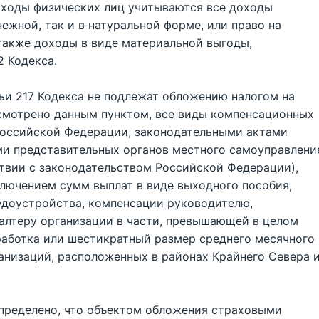
доходы физических лиц учитываются все доходы
ежной, так и в натуральной форме, или право на
также доходы в виде материальной выгоды,
2 Кодекса.
тьи 217 Кодекса не подлежат обложению налогом на
усмотрено данным пунктом, все виды компенсационных
Российской Федерации, законодательными актами
и представительных органов местного самоуправлени
ствии с законодательством Российской Федерации),
ключением сумм выплат в виде выходного пособия,
удоустройства, компенсации руководителю,
галтеру организации в части, превышающей в целом
работка или шестикратный размер среднего месячного
ганизаций, расположенных в районах Крайнего Севера 
определено, что объектом обложения страховыми