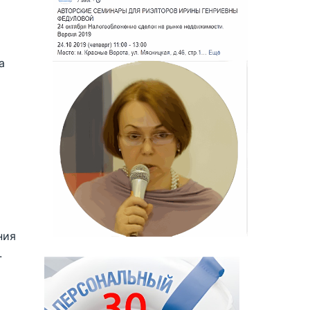
а
ния
.