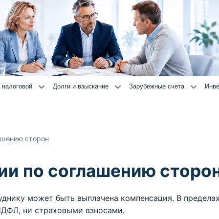
лиц
 налоговой
Долги и взыскание
Зарубежные счета
Инве
ашению сторон
ии по соглашению сторо
уднику может быть выплачена компенсация. В предела
 НДФЛ, ни страховыми взносами.