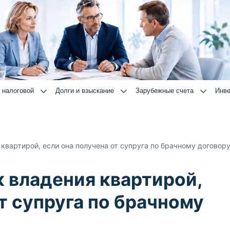
лиц
 налоговой
Долги и взыскание
Зарубежные счета
Инве
 квартирой, если она получена от супруга по брачному договор
к владения квартирой,
т супруга по брачному