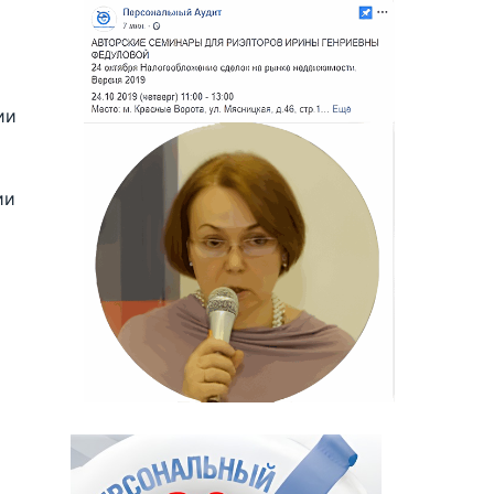
ии
ии