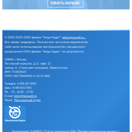
© 2002-2025
ООО фирма "Ажур-Аудит"
www.ajuraudit.ru
.
Все права защищены.
Полная или частичная перепечатка
либо иное
использование материалов без письменного
разрешения
ООО фирма "Ажур-Аудит" не допускается.
109004 г. Москва
Пестовский переулок, д.12, офис 13
проезд: м. «Таганская»-кольцевая, Марксистская.
ИНН 7719029315
ОГРН 1027739444919 от 23.10.2002
Телефон:
8-495-287-6003
факс: 8-495-915-7052
Пн. - Пт.: 10:00 - 17:00
E-mail:
klient@ajuraudit.ru
Skype:
Персональный Аудит
Заполнение 3-НДФЛ
|
Статус резидента РФ
|
Профессиональные вычеты
|