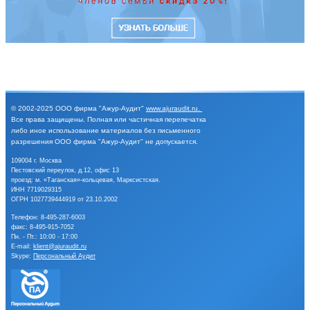
© 2002-2025
ООО фирма "Ажур-Аудит"
www.ajuraudit.ru
.
Все права защищены.
Полная или частичная перепечатка
либо иное
использование материалов без письменного
разрешения
ООО фирма "Ажур-Аудит" не допускается.
109004 г. Москва
Пестовский переулок, д.12, офис 13
проезд: м. «Таганская»-кольцевая, Марксистская.
ИНН 7719029315
ОГРН 1027739444919 от 23.10.2002
Телефон:
8-495-287-6003
факс: 8-495-915-7052
Пн. - Пт.: 10:00 - 17:00
E-mail:
klient@ajuraudit.ru
Skype:
Персональный Аудит