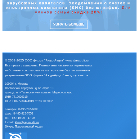
© 2002-2025
ООО фирма "Ажур-Аудит"
www.ajuraudit.ru
.
Все права защищены.
Полная или частичная перепечатка
либо иное
использование материалов без письменного
разрешения
ООО фирма "Ажур-Аудит" не допускается.
109004 г. Москва
Пестовский переулок, д.12, офис 13
проезд: м. «Таганская»-кольцевая, Марксистская.
ИНН 7719029315
ОГРН 1027739444919 от 23.10.2002
Телефон:
8-495-287-6003
факс: 8-495-915-7052
Пн. - Пт.: 10:00 - 17:00
E-mail:
klient@ajuraudit.ru
Skype:
Персональный Аудит