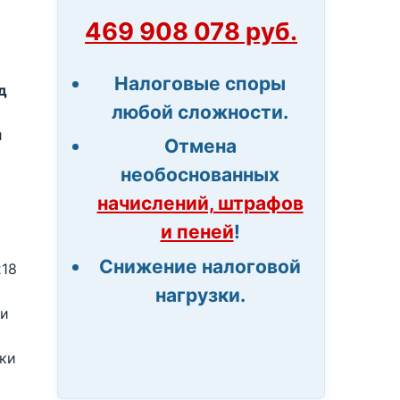
469 908 078 руб.
Налоговые споры
д
любой сложности.
и
Отмена
необоснованных
начислений, штрафов
и пеней
!
Снижение налоговой
218
нагрузки.
ии
вки