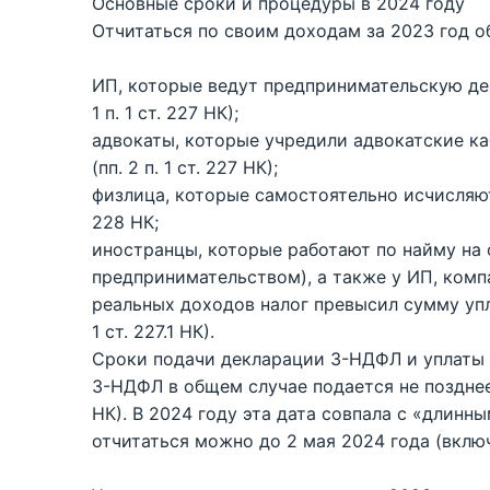
Основные сроки и процедуры в 2024 году
Отчитаться по своим доходам за 2023 год о
ИП, которые ведут предпринимательскую дея
1 п. 1 ст. 227 НК);
адвокаты, которые учредили адвокатские к
(пп. 2 п. 1 ст. 227 НК);
физлица, которые самостоятельно исчисляют
228 НК;
иностранцы, которые работают по найму на о
предпринимательством), а также у ИП, комп
реальных доходов налог превысил сумму уп
1 ст. 227.1 НК).
Сроки подачи декларации 3-НДФЛ и уплаты 
3-НДФЛ в общем случае подается не позднее 
НК). В 2024 году эта дата совпала с «длин
отчитаться можно до 2 мая 2024 года (вклю