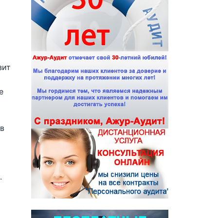
зит
е
 в
.