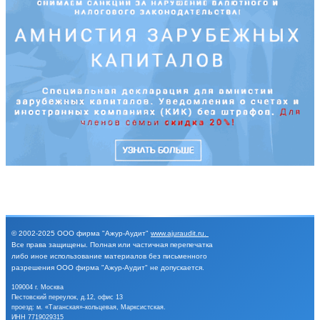
© 2002-2025
ООО фирма "Ажур-Аудит"
www.ajuraudit.ru
.
Все права защищены.
Полная или частичная перепечатка
либо иное
использование материалов без письменного
разрешения
ООО фирма "Ажур-Аудит" не допускается.
109004 г. Москва
Пестовский переулок, д.12, офис 13
проезд: м. «Таганская»-кольцевая, Марксистская.
ИНН 7719029315