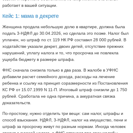
работает в вашей ситуации.
Кейс 1: мама в декрете
Женщина продала небольшую долю в квартире, должна была
подать 3-НДФЛ до 30.04.2026, но сделала это позже. Налог был
уплачен, но штраф по ст. 119 НК РФ составил 28 000 рублей. В
ходатайстве указали декрет, двоих детей, отсутствие прежних
нарушений, уплату налога и то, что просрочка не повлекла
ущерба бюджету в размере штрафа.
ФНС сначала снизила только в два раза. В жалобе в УФНС
добавили расчет семейного дохода, расходы на лечение
ребенка и ссылку на принцип соразмерности из Постановления
КС РФ от 15.07.1999 N 11-П. Итоговый штраф снизили до 1 750
рублей. Сработала не одна причина, а аккуратная связка
доказательств.
По-простому, нужно отделить три вещи: сам налог, штрафы и
способ взыскания. НДФЛ, 3-НДФЛ, налог на имущество, пени и
штраф за просрочку живут по разным нормам. Иногда человек
спорит с суммой налога, а ФНС отвечает про срок жалобы.