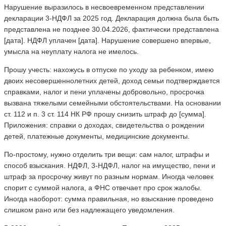
Нарушение выразилось в несвоевременном представлении
декларации 3-НДФЛ за 2025 год. Декларация должна была быть
представлена не позднее 30.04.2026, фактически представлена
[дата]. НДФЛ уплачен [дата]. Нарушение совершено впервые,
умысла на неуплату налога не имелось.
Прошу учесть: нахожусь в отпуске по уходу за ребенком, имею
двоих несовершеннолетних детей, доход семьи подтверждается
справками, налог и пени уплачены добровольно, просрочка
вызвана тяжелыми семейными обстоятельствами. На основании
ст. 112 и п. 3 ст. 114 НК РФ прошу снизить штраф до [сумма].
Приложения: справки о доходах, свидетельства о рождении
детей, платежные документы, медицинские документы.
По-простому, нужно отделить три вещи: сам налог, штрафы и
способ взыскания. НДФЛ, 3-НДФЛ, налог на имущество, пени и
штраф за просрочку живут по разным нормам. Иногда человек
спорит с суммой налога, а ФНС отвечает про срок жалобы.
Иногда наоборот: сумма правильная, но взыскание проведено
слишком рано или без надлежащего уведомления.