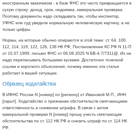
иностранным заказчиком - в базе ФНС это часто превращается в
сухую строку: доход, срок, недоимка, камеральная проверка.
Поэтому документы надо складывать так, чтобы инспектор,
УФНС или суд увидели нормальную человеческую картину, а не
только цифры.
Нормы, на которые обычно опираются в этой теме: ст. 64, 100,
112, 114, 119, 122, 126, 138 НК РФ, Постановление КС РФ N 11-П
от 15.07.1999, письмо ФНС от 06.08.2025 N БВ-4-7/7311@. Их не
надо переписывать большими кусками. Достаточно точечной
ссылки и короткого объяснения, почему именно эта статья
работает в вашей ситуации.
Образец ходатайства
В ИФНС России N [номер] по [региону] от Ивановой М.П., ИНН
[скрыт]. Ходатайство о признании обстоятельств смягчающими
ответственность и снижении штрафа. В связи с актом
камеральной проверки N [номер] прошу учесть смягчающие
обстоятельства по ст. 112 НК РФ и снизить штраф по ст. 114 НК
РФ.