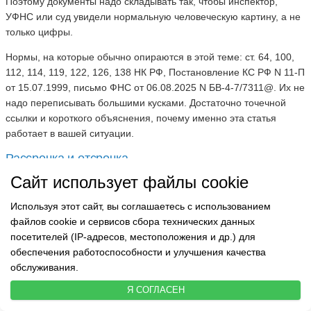
Поэтому документы надо складывать так, чтобы инспектор,
УФНС или суд увидели нормальную человеческую картину, а не
только цифры.
Нормы, на которые обычно опираются в этой теме: ст. 64, 100,
112, 114, 119, 122, 126, 138 НК РФ, Постановление КС РФ N 11-П
от 15.07.1999, письмо ФНС от 06.08.2025 N БВ-4-7/7311@. Их не
надо переписывать большими кусками. Достаточно точечной
ссылки и короткого объяснения, почему именно эта статья
работает в вашей ситуации.
Рассрочка и отсрочка
Сайт использует файлы cookie
Если штраф снизили, но платить все равно нечем, смотрите ст.
64 НК РФ об отсрочке и рассрочке. Это другой инструмент. Он не
Используя этот сайт, вы соглашаетесь с использованием
уменьшает штраф, а меняет срок оплаты.
файлов cookie и сервисов сбора технических данных
посетителей (IP-адресов, местоположения и др.) для
Для рассрочки нужны отдельное заявление, график платежей и
обеспечения работоспособности и улучшения качества
доказательства финансового положения. По-хорошему,
обслуживания.
ходатайство о снижении штрафа и просьбу о рассрочке лучше
не смешивать в один комок: сначала размер, потом порядок
Я СОГЛАСЕН
оплаты.