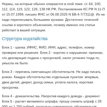
Нормы, на которые обычно опираются в этой теме: ст. 64, 100,
112, 114, 119, 122, 126, 138 НК РФ, Постановление КС РФ N 11-П
от 15.07.1999, письмо ФНС от 06.08.2025 N БВ-4-7/7311@. Их не
надо переписывать большими кусками. Достаточно точечной
ссылки и короткого объяснения, почему именно эта статья
работает в вашей ситуации.
Структура ходатайства
Блок 1 - шапка: ИФНС, ФИО, ИНН, адрес, телефон, номер
проверки или решения. Блок 2 - коротко о нарушении: признаю,
что декларация подана с просрочкой, налог уплачен тогда-то,
умысла не было.
Блок 3 - перечень смягчающих обстоятельств. Не надо писать
роман. Каждое обстоятельство отдельным пунктом: впервые,
двое детей, декрет, доход семьи, уплата налога, короткая
просрочка.
Блок 4 - доказательства. Напротив каждого довода - документ.
Блок 5 - расчет желаемого штрафа: прошу снизить штраф с 28
000 до 1 750 рублей, поскольку совокупность обстоятельств