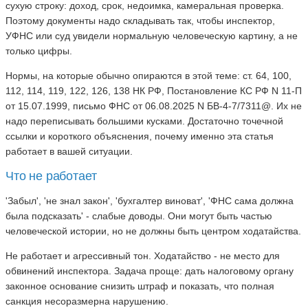
сухую строку: доход, срок, недоимка, камеральная проверка.
Поэтому документы надо складывать так, чтобы инспектор,
УФНС или суд увидели нормальную человеческую картину, а не
только цифры.
Нормы, на которые обычно опираются в этой теме: ст. 64, 100,
112, 114, 119, 122, 126, 138 НК РФ, Постановление КС РФ N 11-П
от 15.07.1999, письмо ФНС от 06.08.2025 N БВ-4-7/7311@. Их не
надо переписывать большими кусками. Достаточно точечной
ссылки и короткого объяснения, почему именно эта статья
работает в вашей ситуации.
Что не работает
'Забыл', 'не знал закон', 'бухгалтер виноват', 'ФНС сама должна
была подсказать' - слабые доводы. Они могут быть частью
человеческой истории, но не должны быть центром ходатайства.
Не работает и агрессивный тон. Ходатайство - не место для
обвинений инспектора. Задача проще: дать налоговому органу
законное основание снизить штраф и показать, что полная
санкция несоразмерна нарушению.