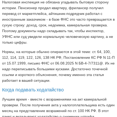
Налоговая инспекция не обязана угадывать бытовую сторону
истории. Пенсионер продал квартиру, фрилансер получил
перевод от маркетплейса, айтишник-подрядчик работал с
иностранным заказчиком - в базе ФНС это часто превращается в
сухую строку: доход, срок, недоимка, камеральная проверка.
Поэтому документы надо складывать так, чтобы инспектор,
УФНС или суд увидели нормальную человеческую картину, а не
только цифры.
Нормы, на которые обычно опираются в этой теме: ст. 64, 100,
112, 114, 119, 122, 126, 138 НК РФ, Постановление КС РФ N 11-П
от 15.07.1999, письмо ФНС от 06.08.2025 N БВ-4-7/7311@. Их не
надо переписывать большими кусками. Достаточно точечной
ссылки и короткого объяснения, почему именно эта статья
работает в вашей ситуации.
Когда подавать ходатайство
Лучшее время - вместе с возражениями на акт камеральной
проверки. После получения акта у налогоплательщика есть один
месяц на представление возражений по ст. 100 НК РФ. В этот
пакет и вкладывают ходатайство о снижении штрафа.