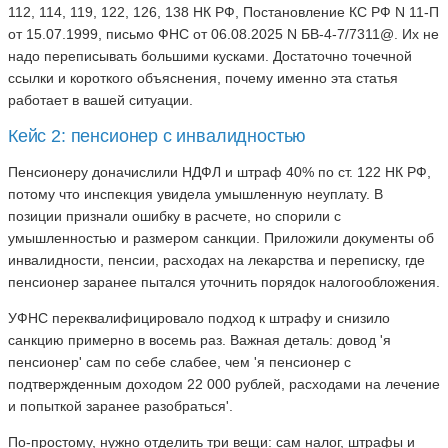
112, 114, 119, 122, 126, 138 НК РФ, Постановление КС РФ N 11-П
от 15.07.1999, письмо ФНС от 06.08.2025 N БВ-4-7/7311@. Их не
надо переписывать большими кусками. Достаточно точечной
ссылки и короткого объяснения, почему именно эта статья
работает в вашей ситуации.
Кейс 2: пенсионер с инвалидностью
Пенсионеру доначислили НДФЛ и штраф 40% по ст. 122 НК РФ,
потому что инспекция увидела умышленную неуплату. В
позиции признали ошибку в расчете, но спорили с
умышленностью и размером санкции. Приложили документы об
инвалидности, пенсии, расходах на лекарства и переписку, где
пенсионер заранее пытался уточнить порядок налогообложения.
УФНС переквалифицировало подход к штрафу и снизило
санкцию примерно в восемь раз. Важная деталь: довод 'я
пенсионер' сам по себе слабее, чем 'я пенсионер с
подтвержденным доходом 22 000 рублей, расходами на лечение
и попыткой заранее разобраться'.
По-простому, нужно отделить три вещи: сам налог, штрафы и