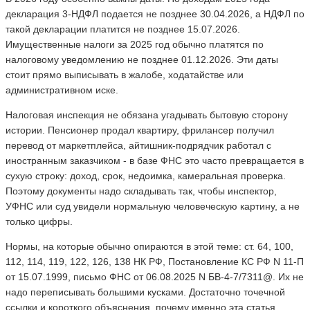
декларация 3-НДФЛ подается не позднее 30.04.2026, а НДФЛ по
такой декларации платится не позднее 15.07.2026.
Имущественные налоги за 2025 год обычно платятся по
налоговому уведомлению не позднее 01.12.2026. Эти даты
стоит прямо выписывать в жалобе, ходатайстве или
административном иске.
Налоговая инспекция не обязана угадывать бытовую сторону
истории. Пенсионер продал квартиру, фрилансер получил
перевод от маркетплейса, айтишник-подрядчик работал с
иностранным заказчиком - в базе ФНС это часто превращается в
сухую строку: доход, срок, недоимка, камеральная проверка.
Поэтому документы надо складывать так, чтобы инспектор,
УФНС или суд увидели нормальную человеческую картину, а не
только цифры.
Нормы, на которые обычно опираются в этой теме: ст. 64, 100,
112, 114, 119, 122, 126, 138 НК РФ, Постановление КС РФ N 11-П
от 15.07.1999, письмо ФНС от 06.08.2025 N БВ-4-7/7311@. Их не
надо переписывать большими кусками. Достаточно точечной
ссылки и короткого объяснения, почему именно эта статья