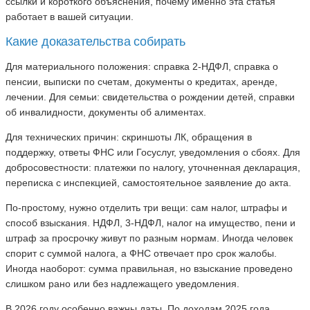
ссылки и короткого объяснения, почему именно эта статья
работает в вашей ситуации.
Какие доказательства собирать
Для материального положения: справка 2-НДФЛ, справка о
пенсии, выписки по счетам, документы о кредитах, аренде,
лечении. Для семьи: свидетельства о рождении детей, справки
об инвалидности, документы об алиментах.
Для технических причин: скриншоты ЛК, обращения в
поддержку, ответы ФНС или Госуслуг, уведомления о сбоях. Для
добросовестности: платежки по налогу, уточненная декларация,
переписка с инспекцией, самостоятельное заявление до акта.
По-простому, нужно отделить три вещи: сам налог, штрафы и
способ взыскания. НДФЛ, 3-НДФЛ, налог на имущество, пени и
штраф за просрочку живут по разным нормам. Иногда человек
спорит с суммой налога, а ФНС отвечает про срок жалобы.
Иногда наоборот: сумма правильная, но взыскание проведено
слишком рано или без надлежащего уведомления.
В 2026 году особенно важны даты. По доходам 2025 года