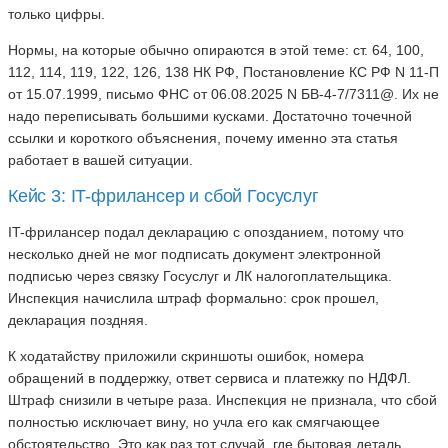
только цифры.
Нормы, на которые обычно опираются в этой теме: ст. 64, 100,
112, 114, 119, 122, 126, 138 НК РФ, Постановление КС РФ N 11-П
от 15.07.1999, письмо ФНС от 06.08.2025 N БВ-4-7/7311@. Их не
надо переписывать большими кусками. Достаточно точечной
ссылки и короткого объяснения, почему именно эта статья
работает в вашей ситуации.
Кейс 3: IT-фрилансер и сбой Госуслуг
IT-фрилансер подал декларацию с опозданием, потому что
несколько дней не мог подписать документ электронной
подписью через связку Госуслуг и ЛК налогоплательщика.
Инспекция начислила штраф формально: срок прошел,
декларация поздняя.
К ходатайству приложили скриншоты ошибок, номера
обращений в поддержку, ответ сервиса и платежку по НДФЛ.
Штраф снизили в четыре раза. Инспекция не признала, что сбой
полностью исключает вину, но учла его как смягчающее
обстоятельство. Это как раз тот случай, где бытовая деталь