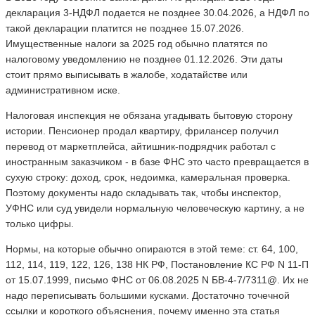
декларация 3-НДФЛ подается не позднее 30.04.2026, а НДФЛ по
такой декларации платится не позднее 15.07.2026.
Имущественные налоги за 2025 год обычно платятся по
налоговому уведомлению не позднее 01.12.2026. Эти даты
стоит прямо выписывать в жалобе, ходатайстве или
административном иске.
Налоговая инспекция не обязана угадывать бытовую сторону
истории. Пенсионер продал квартиру, фрилансер получил
перевод от маркетплейса, айтишник-подрядчик работал с
иностранным заказчиком - в базе ФНС это часто превращается в
сухую строку: доход, срок, недоимка, камеральная проверка.
Поэтому документы надо складывать так, чтобы инспектор,
УФНС или суд увидели нормальную человеческую картину, а не
только цифры.
Нормы, на которые обычно опираются в этой теме: ст. 64, 100,
112, 114, 119, 122, 126, 138 НК РФ, Постановление КС РФ N 11-П
от 15.07.1999, письмо ФНС от 06.08.2025 N БВ-4-7/7311@. Их не
надо переписывать большими кусками. Достаточно точечной
ссылки и короткого объяснения, почему именно эта статья