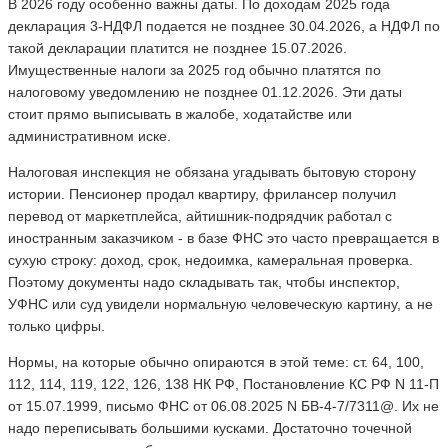
В 2026 году особенно важны даты. По доходам 2025 года
декларация 3-НДФЛ подается не позднее 30.04.2026, а НДФЛ по
такой декларации платится не позднее 15.07.2026.
Имущественные налоги за 2025 год обычно платятся по
налоговому уведомлению не позднее 01.12.2026. Эти даты
стоит прямо выписывать в жалобе, ходатайстве или
административном иске.
Налоговая инспекция не обязана угадывать бытовую сторону
истории. Пенсионер продал квартиру, фрилансер получил
перевод от маркетплейса, айтишник-подрядчик работал с
иностранным заказчиком - в базе ФНС это часто превращается в
сухую строку: доход, срок, недоимка, камеральная проверка.
Поэтому документы надо складывать так, чтобы инспектор,
УФНС или суд увидели нормальную человеческую картину, а не
только цифры.
Нормы, на которые обычно опираются в этой теме: ст. 64, 100,
112, 114, 119, 122, 126, 138 НК РФ, Постановление КС РФ N 11-П
от 15.07.1999, письмо ФНС от 06.08.2025 N БВ-4-7/7311@. Их не
надо переписывать большими кусками. Достаточно точечной