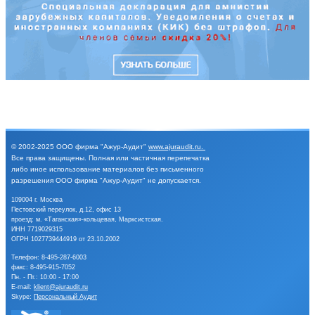
© 2002-2025
ООО фирма "Ажур-Аудит"
www.ajuraudit.ru
.
Все права защищены.
Полная или частичная перепечатка
либо иное
использование материалов без письменного
разрешения
ООО фирма "Ажур-Аудит" не допускается.
109004 г. Москва
Пестовский переулок, д.12, офис 13
проезд: м. «Таганская»-кольцевая, Марксистская.
ИНН 7719029315
ОГРН 1027739444919 от 23.10.2002
Телефон:
8-495-287-6003
факс: 8-495-915-7052
Пн. - Пт.: 10:00 - 17:00
E-mail:
klient@ajuraudit.ru
Skype:
Персональный Аудит