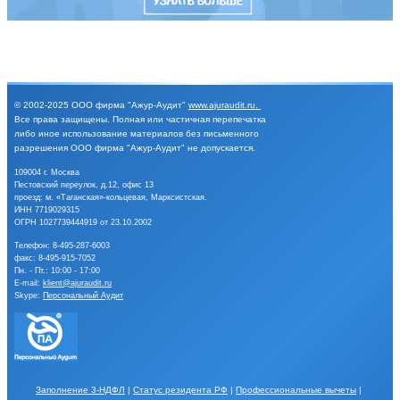
© 2002-2025
ООО фирма "Ажур-Аудит"
www.ajuraudit.ru
.
Все права защищены.
Полная или частичная перепечатка
либо иное
использование материалов без письменного
разрешения
ООО фирма "Ажур-Аудит" не допускается.
109004 г. Москва
Пестовский переулок, д.12, офис 13
проезд: м. «Таганская»-кольцевая, Марксистская.
ИНН 7719029315
ОГРН 1027739444919 от 23.10.2002
Телефон:
8-495-287-6003
факс: 8-495-915-7052
Пн. - Пт.: 10:00 - 17:00
E-mail:
klient@ajuraudit.ru
Skype:
Персональный Аудит
Заполнение 3-НДФЛ
|
Статус резидента РФ
|
Профессиональные вычеты
|