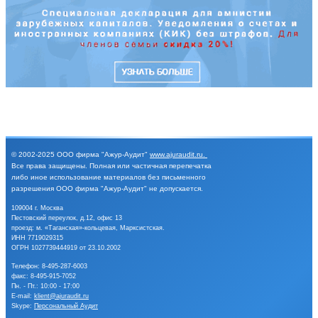
© 2002-2025
ООО фирма "Ажур-Аудит"
www.ajuraudit.ru
.
Все права защищены.
Полная или частичная перепечатка
либо иное
использование материалов без письменного
разрешения
ООО фирма "Ажур-Аудит" не допускается.
109004 г. Москва
Пестовский переулок, д.12, офис 13
проезд: м. «Таганская»-кольцевая, Марксистская.
ИНН 7719029315
ОГРН 1027739444919 от 23.10.2002
Телефон:
8-495-287-6003
факс: 8-495-915-7052
Пн. - Пт.: 10:00 - 17:00
E-mail:
klient@ajuraudit.ru
Skype:
Персональный Аудит