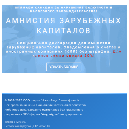
© 2002-2025
ООО фирма "Ажур-Аудит"
www.ajuraudit.ru
.
Все права защищены.
Полная или частичная перепечатка
либо иное
использование материалов без письменного
разрешения
ООО фирма "Ажур-Аудит" не допускается.
109004 г. Москва
Пестовский переулок, д.12, офис 13