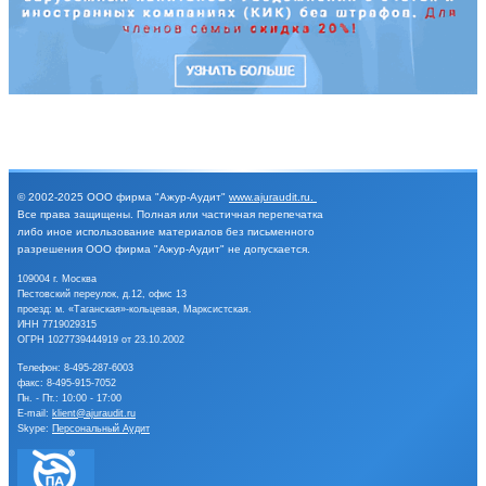
© 2002-2025
ООО фирма "Ажур-Аудит"
www.ajuraudit.ru
.
Все права защищены.
Полная или частичная перепечатка
либо иное
использование материалов без письменного
разрешения
ООО фирма "Ажур-Аудит" не допускается.
109004 г. Москва
Пестовский переулок, д.12, офис 13
проезд: м. «Таганская»-кольцевая, Марксистская.
ИНН 7719029315
ОГРН 1027739444919 от 23.10.2002
Телефон:
8-495-287-6003
факс: 8-495-915-7052
Пн. - Пт.: 10:00 - 17:00
E-mail:
klient@ajuraudit.ru
Skype:
Персональный Аудит