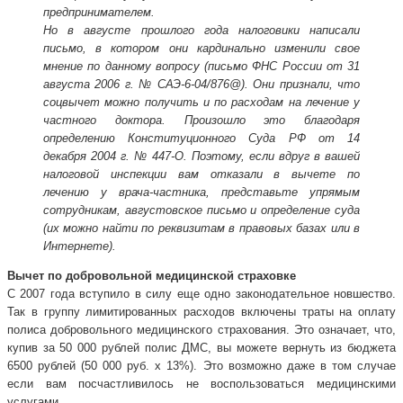
предпринимателем.
Но в августе прошлого года налоговики написали
письмо, в котором они кардинально изменили свое
мнение по данному вопросу (письмо ФНС России от 31
августа 2006 г. № САЭ-6-04/876@). Они признали, что
соцвычет можно получить и по расходам на лечение у
частного доктора. Произошло это благодаря
определению Конституционного Суда РФ от 14
декабря 2004 г. № 447-О. Поэтому, если вдруг в вашей
налоговой инспекции вам отказали в вычете по
лечению у врача-частника, представьте упрямым
сотрудникам, августовское письмо и определение суда
(их можно найти по реквизитам в правовых базах или в
Интернете).
Вычет по добровольной медицинской страховке
С 2007 года вступило в силу еще одно законодательное новшество.
Так в группу лимитированных расходов включены траты на оплату
полиса добровольного медицинского страхования. Это означает, что,
купив за 50 000 рублей полис ДМС, вы можете вернуть из бюджета
6500 рублей (50 000 руб. х 13%). Это возможно даже в том случае
если вам посчастливилось не воспользоваться медицинскими
услугами.