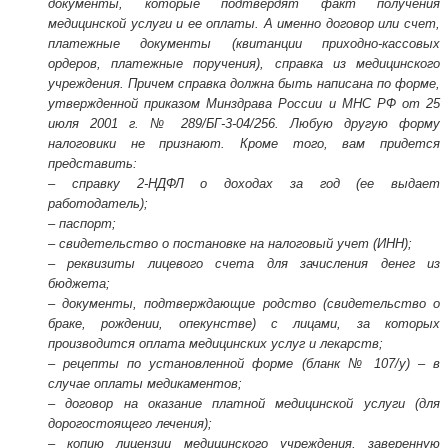
документы, которые подтвердят факт получения
медицинской услуги и ее оплаты. А именно договор или счет,
платежные документы (квитанции приходно-кассовых
ордеров, платежные поручения), справка из медицинского
учреждения. Причем справка должна быть написана по форме,
утвержденной приказом Минздрава России и МНС РФ от 25
июля 2001 г. № 289/БГ-3-04/256. Любую другую форму
налоговики не признают. Кроме того, вам придется
представить:
– справку 2-НДФЛ о доходах за год (ее выдает
работодатель);
– паспорт;
– свидетельство о постановке на налоговый учет (ИНН);
– реквизиты лицевого счета для зачисления денег из
бюджета;
– документы, подтверждающие родство (свидетельство о
браке, рождении, опекунстве) с лицами, за которых
производится оплата медицинских услуг и лекарств;
– рецепты по установленной форме (бланк № 107/у) – в
случае оплаты медикаментов;
– договор на оказание платной медицинской услуги (для
дорогостоящего лечения);
– копию лицензии медицинского учреждения, заверенную