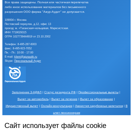
Все права защищены.
Полная или частичная перепечатка
либо иное
использование материалов без письменного
разрешения
ООО фирма "Ажур-Аудит" не допускается.
109004 г. Москва
Пестовский переулок, д.12, офис 13
проезд: м. «Таганская»-кольцевая, Марксистская.
ИНН 7719029315
ОГРН 1027739444919 от 23.10.2002
Телефон:
8-495-287-6003
факс: 8-495-915-7052
Пн. - Пт.: 10:00 - 17:00
E-mail:
klient@ajuraudit.ru
Skype:
Персональный Аудит
Заполнение 3-НДФЛ
|
Статус резидента РФ
|
Профессиональные вычеты
|
Вычет за автомобиль
|
Вычет за лечение
|
Вычет за образование
|
Имущественный вычет
|
Онлайн-консультации
|
Амнистия зарубежных капиталов
|
В
ычет пенсионерам
Порядок обработки Ваших персональных данных и меры по их защите описаны в
Сайт использует файлы cookie
разделе
Обработка персональных данных
.
Использование Сайта, в том числе