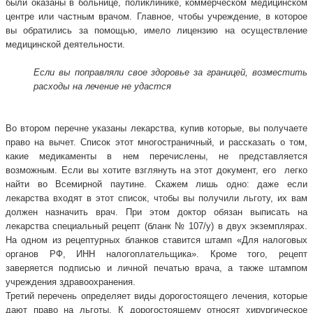
были оказаны в больнице, поликлинике, коммерческом медицинском
центре или частным врачом. Главное, чтобы учреждение, в которое
вы обратились за помощью, имело лицензию на осуществление
медицинской деятельности.
Если вы поправляли свое здоровье за границей, возместить
расходы на лечение не удастся
Во втором перечне указаны лекарства, купив которые, вы получаете
право на вычет. Список этот многостраничный, и рассказать о том,
какие медикаменты в нем перечислены, не представляется
возможным. Если вы хотите взглянуть на этот документ, его легко
найти во Всемирной паутине. Скажем лишь одно: даже если
лекарства входят в этот список, чтобы вы получили льготу, их вам
должен назначить врач. При этом доктор обязан выписать на
лекарства специальный рецепт (бланк № 107/у) в двух экземплярах.
На одном из рецептурных бланков ставится штамп «Для налоговых
органов РФ, ИНН налогоплательщика». Кроме того, рецепт
заверяется подписью и личной печатью врача, а также штампом
учреждения здравоохранения.
Третий перечень определяет виды дорогостоящего лечения, которые
дают право на льготы. К дорогостоящему относят хирургическое