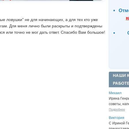
Отм
н
е ловушки" не для начинающих, а для тех кто уже
огам. Для меня лично были раскрыты и подтверждены
ся или точно не мог дать ответ. Спасибо Вам большое!
НАШИ 
РАБОТ
Михаил
Ирина Генр
советы, нап
Подробнее
Виктория
С Ириной Г
предоставл