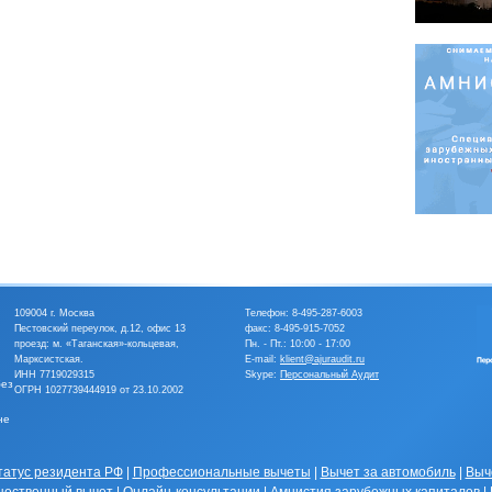
109004 г. Москва
Телефон:
8-495-287-6003
Пестовский переулок, д.12, офис 13
факс: 8-495-915-7052
проезд: м. «Таганская»-кольцевая,
Пн. - Пт.: 10:00 - 17:00
Марксистская.
E-mail:
klient@ajuraudit.ru
ИНН 7719029315
Skype:
Персональный Аудит
без
ОГРН 1027739444919 от 23.10.2002
не
татус резидента РФ
|
Профессиональные вычеты
|
Вычет за автомобиль
|
Выч
ественный вычет
|
Онлайн-консультации
|
Амнистия зарубежных капиталов
|