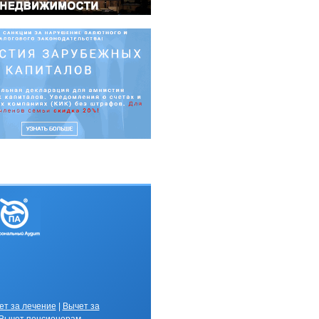
ет за лечение
|
Вычет за
В
ычет пенсионерам