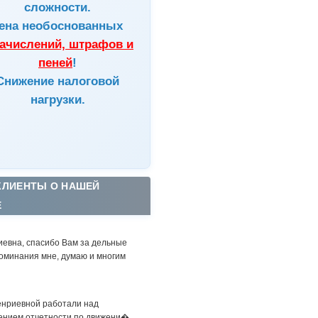
сложности.
ена
необоснованных
ачислений, штрафов и
пеней
!
Снижение налоговой
нагрузки.
КЛИЕНТЫ О НАШЕЙ
Е
иевна, спасибо Вам за дельные
оминания мне, думаю и многим
енриевной работали над
ением отчетности по движени�