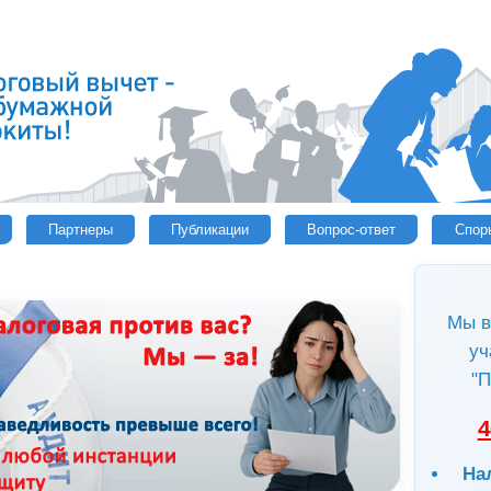
Партнеры
Публикации
Вопрос-ответ
Спор
Мы в
уч
"П
4
На