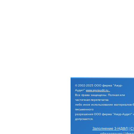
© 2002-2025
ООО фирма "Ажур-
Аудит"
www.ajuraudit.ru
.
Все права защищены.
Полная или
частичная перепечатка
либо иное
использование материалов 
письменного
разрешения
ООО фирма "Ажур-Аудит" 
допускается.
Заполнение 3-НДФЛ
|
С
образование
|
Имущ