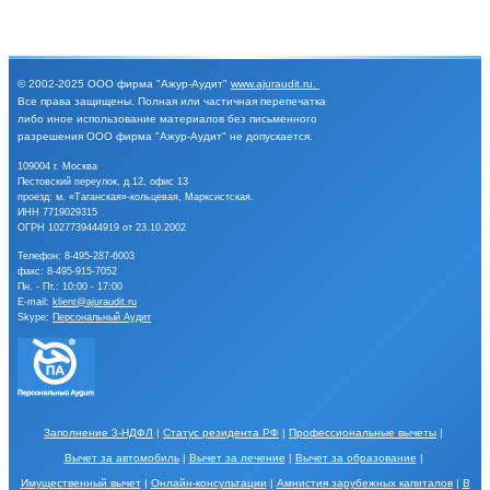
© 2002-2025
ООО фирма "Ажур-Аудит"
www.ajuraudit.ru
.
Все права защищены.
Полная или частичная перепечатка
либо иное
использование материалов без письменного
разрешения
ООО фирма "Ажур-Аудит" не допускается.
109004 г. Москва
Пестовский переулок, д.12, офис 13
проезд: м. «Таганская»-кольцевая, Марксистская.
ИНН 7719029315
ОГРН 1027739444919 от 23.10.2002
Телефон:
8-495-287-6003
факс: 8-495-915-7052
Пн. - Пт.: 10:00 - 17:00
E-mail:
klient@ajuraudit.ru
Skype:
Персональный Аудит
Заполнение 3-НДФЛ
|
Статус резидента РФ
|
Профессиональные вычеты
|
Вычет за автомобиль
|
Вычет за лечение
|
Вычет за образование
|
Имущественный вычет
|
Онлайн-консультации
|
Амнистия зарубежных капиталов
|
В