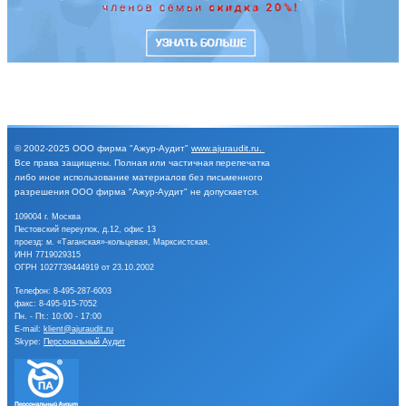
© 2002-2025
ООО фирма "Ажур-Аудит"
www.ajuraudit.ru
.
Все права защищены.
Полная или частичная перепечатка
либо иное
использование материалов без письменного
разрешения
ООО фирма "Ажур-Аудит" не допускается.
109004 г. Москва
Пестовский переулок, д.12, офис 13
проезд: м. «Таганская»-кольцевая, Марксистская.
ИНН 7719029315
ОГРН 1027739444919 от 23.10.2002
Телефон:
8-495-287-6003
факс: 8-495-915-7052
Пн. - Пт.: 10:00 - 17:00
E-mail:
klient@ajuraudit.ru
Skype:
Персональный Аудит