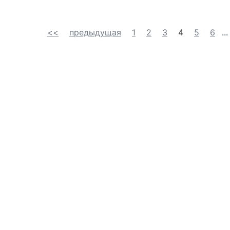
<<
предыдущая
1
2
3
4
5
6
..