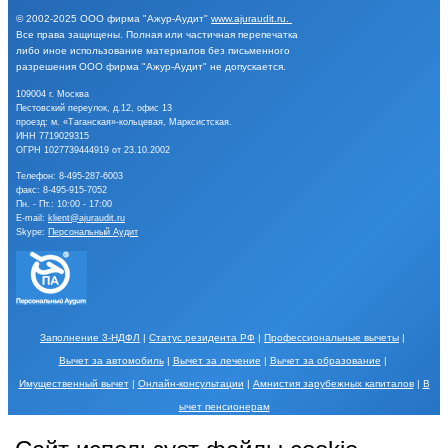
© 2002-2025
ООО фирма "Ажур-Аудит"
www.ajuraudit.ru
.
Все права защищены.
Полная или частичная перепечатка
либо иное
использование материалов без письменного
разрешения
ООО фирма "Ажур-Аудит" не допускается.
109004 г. Москва
Пестовский переулок, д.12, офис 13
проезд: м. «Таганская»-кольцевая, Марксистская.
ИНН 7719029315
ОГРН 1027739444919 от 23.10.2002
Телефон:
8-495-287-6003
факс: 8-495-915-7052
Пн. - Пт.: 10:00 - 17:00
E-mail:
klient@ajuraudit.ru
Skype:
Персональный Аудит
Заполнение 3-НДФЛ
|
Статус резидента РФ
|
Профессиональные вычеты
|
Вычет за автомобиль
|
Вычет за лечение
|
Вычет за образование
|
Имущественный вычет
|
Онлайн-консультации
|
Амнистия зарубежных капиталов
|
В
ычет пенсионерам
Порядок обработки Ваших персональных данных и меры по их защите описаны в