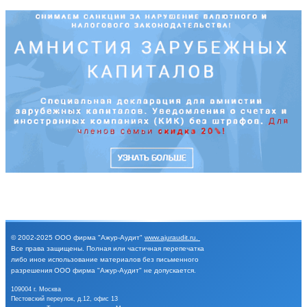
© 2002-2025
ООО фирма "Ажур-Аудит"
www.ajuraudit.ru
.
Все права защищены.
Полная или частичная перепечатка
либо иное
использование материалов без письменного
разрешения
ООО фирма "Ажур-Аудит" не допускается.
109004 г. Москва
Пестовский переулок, д.12, офис 13