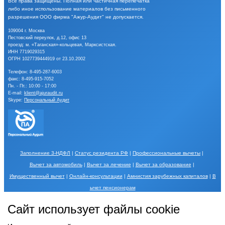
Все права защищены.
Полная или частичная перепечатка
либо иное
использование материалов без письменного
разрешения
ООО фирма "Ажур-Аудит" не допускается.
109004 г. Москва
Пестовский переулок, д.12, офис 13
проезд: м. «Таганская»-кольцевая, Марксистская.
ИНН 7719029315
ОГРН 1027739444919 от 23.10.2002
Телефон:
8-495-287-6003
факс: 8-495-915-7052
Пн. - Пт.: 10:00 - 17:00
E-mail:
klient@ajuraudit.ru
Skype:
Персональный Аудит
Заполнение 3-НДФЛ
|
Статус резидента РФ
|
Профессиональные вычеты
|
Вычет за автомобиль
|
Вычет за лечение
|
Вычет за образование
|
Имущественный вычет
|
Онлайн-консультации
|
Амнистия зарубежных капиталов
|
В
ычет пенсионерам
Порядок обработки Ваших персональных данных и меры по их защите описаны в
Сайт использует файлы cookie
разделе
Обработка персональных данных
.
Использование Сайта, в том числе
использование форм обратной связи, записи на косультацию, вопросов, отзывов и