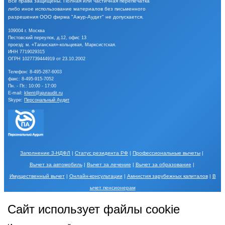
Все права защищены.
Полная или частичная перепечатка
либо иное
использование материалов без письменного
разрешения
ООО фирма "Ажур-Аудит" не допускается.
109004 г. Москва
Пестовский переулок, д.12, офис 13
проезд: м. «Таганская»-кольцевая, Марксистская.
ИНН 7719029315
ОГРН 1027739444919 от 23.10.2002
Телефон:
8-495-287-6003
факс: 8-495-915-7052
Пн. - Пт.: 10:00 - 17:00
E-mail:
klient@ajuraudit.ru
Skype:
Персональный Аудит
Заполнение 3-НДФЛ
|
Статус резидента РФ
|
Профессиональные вычеты
|
Вычет за автомобиль
|
Вычет за лечение
|
Вычет за образование
|
Имущественный вычет
|
Онлайн-консультации
|
Амнистия зарубежных капиталов
|
В
ычет пенсионерам
Порядок обработки Ваших персональных данных и меры по их защите описаны в
Сайт использует файлы cookie
разделе
Обработка персональных данных
.
Использование Сайта, в том числе
использование форм обратной связи, записи на косультацию, вопросов, отзывов и