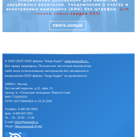
© 2002-2025
ООО фирма "Ажур-Аудит"
www.ajuraudit.ru
.
Все права защищены.
Полная или частичная перепечатка
либо иное
использование материалов без письменного
разрешения
ООО фирма "Ажур-Аудит" не допускается.
109004 г. Москва
Пестовский переулок, д.12, офис 13
проезд: м. «Таганская»-кольцевая, Марксистская.
ИНН 7719029315
ОГРН 1027739444919 от 23.10.2002
Телефон:
8-495-287-6003
факс: 8-495-915-7052
Пн. - Пт.: 10:00 - 17:00
E-mail:
klient@ajuraudit.ru
Skype:
Персональный Аудит