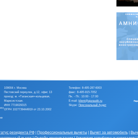
109004 г. Москва
Телефон:
8-495-287-6003
Пестовский переулок, д.12, офис 13
факс: 8-495-915-7052
проезд: м. «Таганская»-кольцевая,
Пн. - Пт.: 10:00 - 17:00
Марксистская.
E-mail:
klient@ajuraudit.ru
ИНН 7719029315
Skype:
Персональный Аудит
без
ОГРН 1027739444919 от 23.10.2002
не
татус резидента РФ
|
Профессиональные вычеты
|
Вычет за автомобиль
|
Выч
ественный вычет
|
Онлайн-консультации
|
Амнистия зарубежных капиталов
|