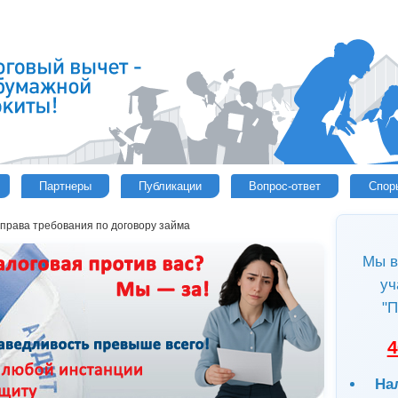
Партнеры
Публикации
Вопрос-ответ
Спор
 права требования по договору займа
Мы в
уч
"П
4
На