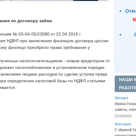
Отм
н
ания по договору займа
сьме № 03-04-05/23580 от 22.04.2016 г.
ния НДФЛ при заключении физлицом договора цессии
рому физлицо приобрело права требования у
.
лученных налогоплательщиком - новым кредитором от
длежит налогообложению в установленном порядке.
зическими лицами расходов по сделке уступки права
НАШИ 
 при определении налоговой базы по НДФЛ статьями
ивается.
РАБОТ
Михаил
Ирина Генр
советы, нап
Подробнее
Виктория
С Ириной Г
предоставл