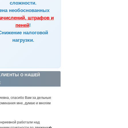
сложности.
ена
необоснованных
ачислений, штрафов и
пеней
!
Снижение налоговой
нагрузки.
КЛИЕНТЫ О НАШЕЙ
Е
иевна, спасибо Вам за дельные
оминания мне, думаю и многим
енриевной работали над
ением отчетности по движени�