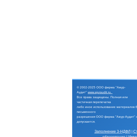
© 2002-2025
ООО фирма "Ажур-
Аудит"
www.ajuraudit.ru
.
Все права защищены.
Полная или
частичная перепечатка
либо иное
использование материалов 
письменного
разрешения
ООО фирма "Ажур-Аудит" 
допускается.
Заполнение 3-НДФЛ
|
С
образование
|
Имущ