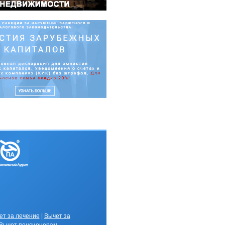
ет за лечение
|
Вычет за
В
ычет пенсионерам