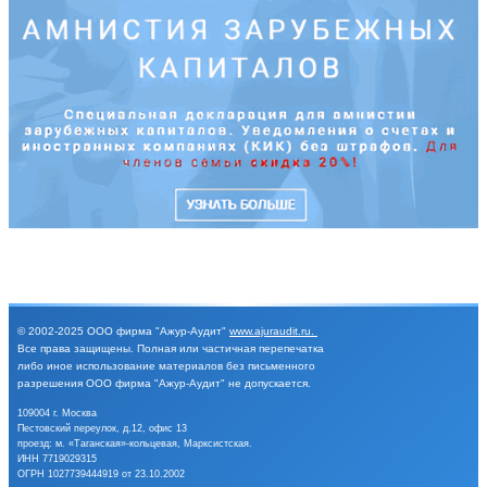
© 2002-2025
ООО фирма "Ажур-Аудит"
www.ajuraudit.ru
.
Все права защищены.
Полная или частичная перепечатка
либо иное
использование материалов без письменного
разрешения
ООО фирма "Ажур-Аудит" не допускается.
109004 г. Москва
Пестовский переулок, д.12, офис 13
проезд: м. «Таганская»-кольцевая, Марксистская.
ИНН 7719029315
ОГРН 1027739444919 от 23.10.2002