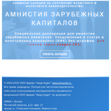
© 2002-2025
ООО фирма "Ажур-Аудит"
www.ajuraudit.ru
.
Все права защищены.
Полная или частичная перепечатка
либо иное
использование материалов без письменного
разрешения
ООО фирма "Ажур-Аудит" не допускается.
109004 г. Москва
Пестовский переулок, д.12, офис 13
проезд: м. «Таганская»-кольцевая, Марксистская.