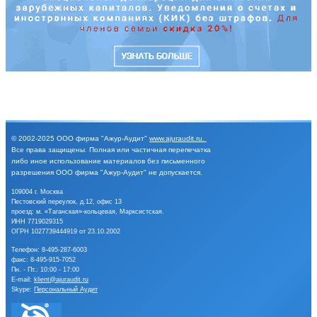
© 2002-2025
ООО фирма "Ажур-Аудит"
www.ajuraudit.ru
.
Все права защищены.
Полная или частичная перепечатка
либо иное
использование материалов без письменного
разрешения
ООО фирма "Ажур-Аудит" не допускается.
109004 г. Москва
Пестовский переулок, д.12, офис 13
проезд: м. «Таганская»-кольцевая, Марксистская.
ИНН 7719029315
ОГРН 1027739444919 от 23.10.2002
Телефон:
8-495-287-6003
факс: 8-495-915-7052
Пн. - Пт.: 10:00 - 17:00
E-mail:
klient@ajuraudit.ru
Skype:
Персональный Аудит