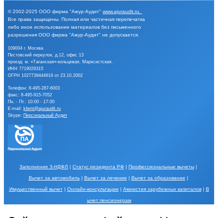
© 2002-2025
ООО фирма "Ажур-Аудит"
www.ajuraudit.ru
.
Все права защищены.
Полная или частичная перепечатка
либо иное
использование материалов без письменного
разрешения
ООО фирма "Ажур-Аудит" не допускается.
109004 г. Москва
Пестовский переулок, д.12, офис 13
проезд: м. «Таганская»-кольцевая, Марксистская.
ИНН 7719029315
ОГРН 1027739444919 от 23.10.2002
Телефон:
8-495-287-6003
факс: 8-495-915-7052
Пн. - Пт.: 10:00 - 17:00
E-mail:
klient@ajuraudit.ru
Skype:
Персональный Аудит
Заполнение 3-НДФЛ
|
Статус резидента РФ
|
Профессиональные вычеты
|
Вычет за автомобиль
|
Вычет за лечение
|
Вычет за образование
|
Имущественный вычет
|
Онлайн-консультации
|
Амнистия зарубежных капиталов
|
В
ычет пенсионерам
Порядок обработки Ваших персональных данных и меры по их защите описаны в