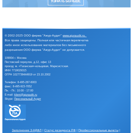
© 2002-2025
ООО фирма "Ажур-Аудит"
www.ajuraudit.ru
.
Все права защищены.
Полная или частичная перепечатка
либо иное
использование материалов без письменного
разрешения
ООО фирма "Ажур-Аудит" не допускается.
109004 г. Москва
Пестовский переулок, д.12, офис 13
проезд: м. «Таганская»-кольцевая, Марксистская.
ИНН 7719029315
ОГРН 1027739444919 от 23.10.2002
Телефон:
8-495-287-6003
факс: 8-495-915-7052
Пн. - Пт.: 10:00 - 17:00
E-mail:
klient@ajuraudit.ru
Skype:
Персональный Аудит
Заполнение 3-НДФЛ
|
Статус резидента РФ
|
Профессиональные вычеты
|