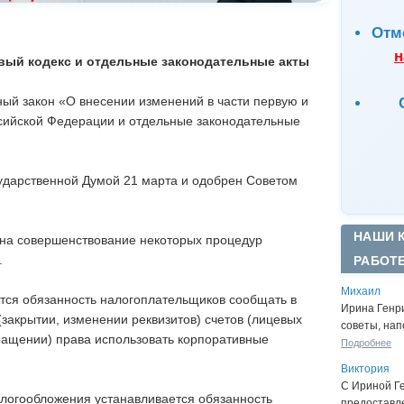
Отм
н
вый кодекс и отдельные законодательные акты
ый закон «О внесении изменений в части первую и
ссийской Федерации и отдельные законодательные
ударственной Думой 21 марта и одобрен Советом
НАШИ 
на совершенствование некоторых процедур
.
РАБОТ
Михаил
ся обязанность налогоплательщиков сообщать в
Ирина Генр
(закрытии, изменении реквизитов) счетов (лицевых
советы, нап
кращении) права использовать корпоративные
Подробнее
Виктория
С Ириной Г
алогообложения устанавливается обязанность
предоставл