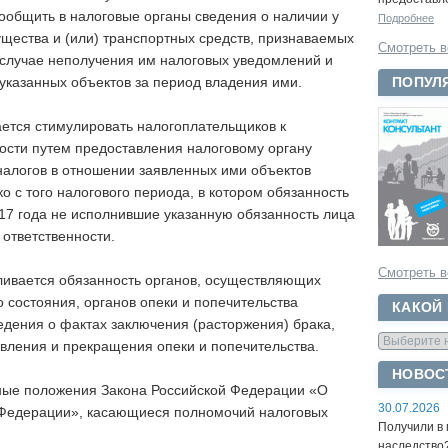
ообщить в налоговые органы сведения о наличии у
Подробнее
щества и (или) транспортных средств, признаваемых
Смотреть в
 случае неполучения им налоговых уведомлений и
ПОПУЛ
указанных объектов за период владения ими.
ается стимулировать налогоплательщиков к
ости путем предоставления налоговому органу
налогов в отношении заявленных ими объектов
о с того налогового периода, в котором обязанность
17 года не исполнившие указанную обязанность лица
 ответственности.
Смотреть в
ивается обязанность органов, осуществляющих
о состояния, органов опеки и попечительства
КАКОЙ
едения о фактах заключения (расторжения) брака,
овления и прекращения опеки и попечительства.
НОВОС
ьные положения Закона Российской Федерации «О
30.07.2026
 Федерации», касающиеся полномочий налоговых
Получили в 
наследство?