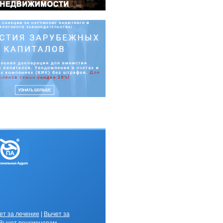
ет за лечение
|
Вычет за
В
ычет пенсионерам