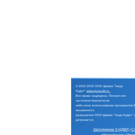
© 2002-2025
ООО фирма "Ажур-
Аудит"
www.ajuraudit.ru
.
Все права защищены.
Полная или
частичная перепечатка
либо иное
использование материалов 
письменного
разрешения
ООО фирма "Ажур-Аудит" 
допускается.
Заполнение 3-НДФЛ
|
С
образование
|
Имущ