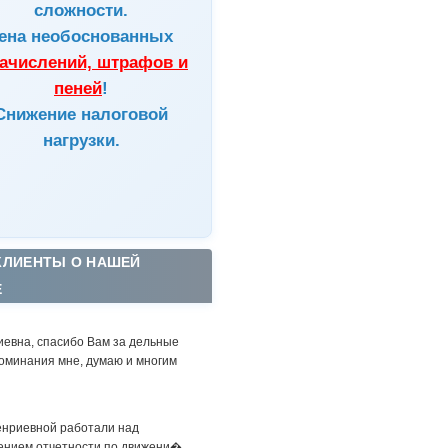
сложности.
ена
необоснованных
ачислений, штрафов и
пеней
!
Снижение налоговой
нагрузки.
КЛИЕНТЫ О НАШЕЙ
Е
иевна, спасибо Вам за дельные
оминания мне, думаю и многим
енриевной работали над
ением отчетности по движени�