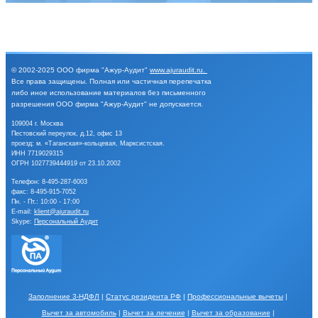
© 2002-2025
ООО фирма "Ажур-Аудит"
www.ajuraudit.ru
.
Все права защищены.
Полная или частичная перепечатка
либо иное
использование материалов без письменного
разрешения
ООО фирма "Ажур-Аудит" не допускается.
109004 г. Москва
Пестовский переулок, д.12, офис 13
проезд: м. «Таганская»-кольцевая, Марксистская.
ИНН 7719029315
ОГРН 1027739444919 от 23.10.2002
Телефон:
8-495-287-6003
факс: 8-495-915-7052
Пн. - Пт.: 10:00 - 17:00
E-mail:
klient@ajuraudit.ru
Skype:
Персональный Аудит
Заполнение 3-НДФЛ
|
Статус резидента РФ
|
Профессиональные вычеты
|
Вычет за автомобиль
|
Вычет за лечение
|
Вычет за образование
|