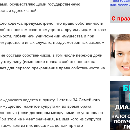
нами, осуществляющими государственную
сть и сделок с ней.
кого кодекса предусмотрено, что право собственности
обственником своего имущества другим лицам, отказе
нности, гибели или уничтожении имущества и при
 имущество в иных случаях, предусмотренных законом.
ие состава собственников, в том числе переход доли
ругому лицу (изменение права с собственности на
ечет для первого прекращения права собственности на
ражданского кодекса и пункту 1 статьи 34 Семейного
имущество, нажитое супругами во время брака,
енностью (если договором между ними не установлен
ри этом не имеет значения, на имя кого из супругов
также кем из них вносились деньги при его