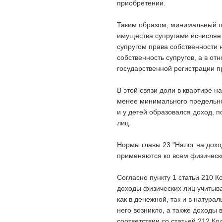
приобретении.
Таким образом, минимальный п
имущества супругами исчисляет
супругом права собственности 
собственность супругов, а в о
государственной регистрации п
В этой связи доли в квартире 
менее минимального предельно
и у детей образовался доход,
лиц.
Нормы главы 23 "Налог на дохо
применяются ко всем физически
Согласно пункту 1 статьи 210 
доходы физических лиц учитыв
как в денежной, так и в натур
него возникло, а также доходы
соответствии со статьей 212 Ко