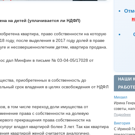
Отм
н
на на детей (уплачивается ли НДФЛ)
иобретена квартира, право собственности на которую
8 году, после выделения в 2017 году долей в праве
руге и несовершеннолетним детям, квартира продана.
рос дал Минфин в письме № 03-04-05/17028 от
НАШИ 
щества, приобретенных в собственность до
ельный срок владения в целях освобождения от НДФЛ
РАБОТ
Михаил
Ирина Генр
ов, в том числе переход доли имущества от
советы, нап
изменение права с собственности на долевую
Подробнее
 первого прекращения права собственности на
Виктория
упруг владел квартирой более 3 лет. Так как квартира
С Ириной Г
дения квартирой женой считается аналогично.
предоставл