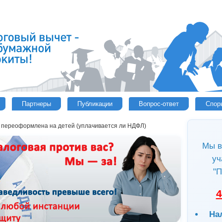
Партнеры
Публикации
Вопрос-ответ
Спор
 переоформлена на детей (уплачивается ли НДФЛ)
Мы в
уч
"П
4
На