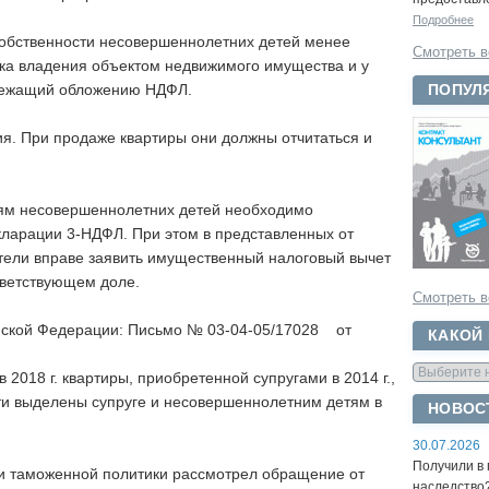
Подробнее
собственности несовершеннолетних детей менее
Смотреть в
ка владения объектом недвижимого имущества и у
ПОПУЛ
длежащий обложению НДФЛ.
ия. При продаже квартиры они должны отчитаться и
ям несовершеннолетних детей необходимо
кларации 3-НДФЛ. При этом в представленных от
тели вправе заявить имущественный налоговый вычет
ответствующем доле.
Смотреть в
йской Федерации: Письмо № 03-04-05/17028 от
КАКОЙ
2018 г. квартиры, приобретенной супругами в 2014 г.,
ти выделены супруге и несовершеннолетним детям в
НОВОС
30.07.2026
Получили в 
 и таможенной политики рассмотрел обращение от
наследство?