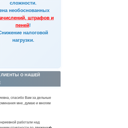
сложности.
ена
необоснованных
ачислений, штрафов и
пеней
!
Снижение налоговой
нагрузки.
КЛИЕНТЫ О НАШЕЙ
Е
иевна, спасибо Вам за дельные
оминания мне, думаю и многим
енриевной работали над
ением отчетности по движени�