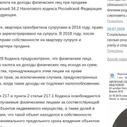
налога на доходы физических лиц при продаже
обязанность
татьей 34.2 Налогового кодекса Российской Федерации
близким род
ледующее.
сэкономить 
Подробнее
я, квартира приобретена супругами в 2014 году, право
29.07.2026
 зарегистрировано на супруга. В 2018 году, после
Социальные 
праве собственности на квартиру супруге и
сколько реа
учебу и спо
артира продана.
Подробнее
228 Кодекса предусмотрено, что физические лица
Архив ново
у налога на доходы физических лиц исходя из сумм,
тва, принадлежащего этим лицам на праве
х прав, за исключением случаев, предусмотренных
са, когда такие доходы не подлежат налогообложению.
и 217 и пункта 2 статьи 217.1 Кодекса освобождаются
олучаемые физическими лицами за соответствующий
бъектов недвижимого имущества, а также долей в
ии, что такой объект находился в собственности
минимального предельного срока владения объектом