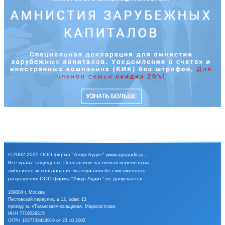
© 2002-2025
ООО фирма "Ажур-Аудит"
www.ajuraudit.ru
.
Все права защищены.
Полная или частичная перепечатка
либо иное
использование материалов без письменного
разрешения
ООО фирма "Ажур-Аудит" не допускается.
109004 г. Москва
Пестовский переулок, д.12, офис 13
проезд: м. «Таганская»-кольцевая, Марксистская.
ИНН 7719029315
ОГРН 1027739444919 от 23.10.2002