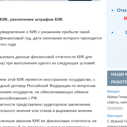
Отм
н
 КИК, увеличение штрафов КИК
уведомление о КИК с указанием прибыли такой
финансовый год, дата окончания которого приходится
того года.
ьзовать данные финансовой отчетности КИК для
ка) при выполнении одного из следующих условий:
НАШИ 
м этой КИК является иностранное государство, с
РАБОТ
дный договор Российской Федерации по вопросам
Михаил
чением государств, не обеспечивающих обмена
Ирина Генр
огообложения с РФ;
советы, нап
етности представлено аудиторское заключение,
Подробнее
тельного мнения или отказа в выражении мнения.
Виктория
 с личным законом КИК ее финансовая отчетность не
С Ириной Г
предоставл