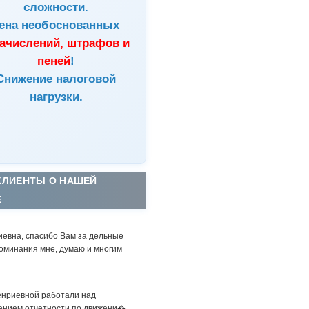
сложности.
ена
необоснованных
ачислений, штрафов и
пеней
!
Снижение налоговой
нагрузки.
КЛИЕНТЫ О НАШЕЙ
Е
иевна, спасибо Вам за дельные
оминания мне, думаю и многим
енриевной работали над
ением отчетности по движени�