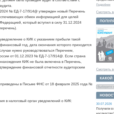
, должен быть проведен аудит в соответствии с
Подробнее
аудита.
.2024 № ЕД-7-17/914@ утвержден новый Перечень
Смотреть в
обеспечивающих обмен информацией для целей
ПОПУЛ
Федерацией, который вступил в силу 31.12.2024
перечень).
уведомление о КИК с указанием прибыли такой
финансовый год, дата окончания которого приходится
 случае нужно руководствоваться Перечнем,
ссии от 01.12.2023 № ЕД-7-17/914@. Если страна
онахождения КИК не была включена в Перечень,
одтверждение финансовой отчетности аудиторским
Смотреть в
КАКОЙ
приведены в Письме ФНС от 18 февраля 2025 года №
НОВОС
ия в налоговый орган уведомлений о КИК:
30.07.2026
Получили в 
наследство?