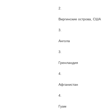
2.
Виргинские острова, США
3.
Ангола
3.
Гренландия
4.
Афганистан
4.
Гуам