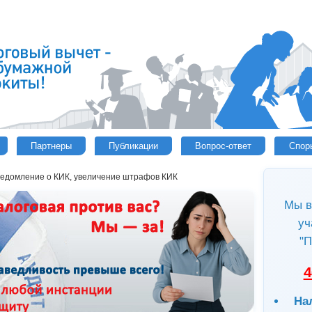
Партнеры
Публикации
Вопрос-ответ
Спор
ведомление о КИК, увеличение штрафов КИК
Мы в
уч
"П
4
На