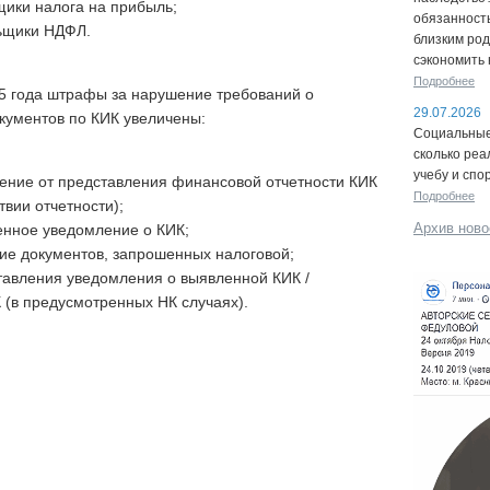
щики налога на прибыль;
обязанность
льщики НДФЛ.
близким род
сэкономить 
Подробнее
5 года штрафы за нарушение требований о
29.07.2026
кументов по КИК увеличены:
Социальные 
сколько реа
учебу и спо
лонение от представления финансовой отчетности КИК
Подробнее
твии отчетности);
Архив ново
менное уведомление о КИК;
ние документов, запрошенных налоговой;
ставления уведомления о выявленной КИК /
(в предусмотренных НК случаях).