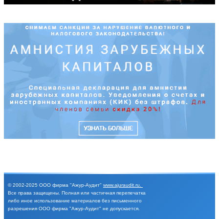
© 2002-2025
ООО фирма "Ажур-Аудит"
www.ajuraudit.ru
.
Все права защищены.
Полная или частичная перепечатка
либо иное
использование материалов без письменного
разрешения
ООО фирма "Ажур-Аудит" не допускается.