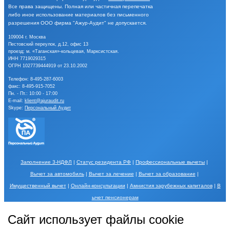
Все права защищены.
Полная или частичная перепечатка
либо иное
использование материалов без письменного
разрешения
ООО фирма "Ажур-Аудит" не допускается.
109004 г. Москва
Пестовский переулок, д.12, офис 13
проезд: м. «Таганская»-кольцевая, Марксистская.
ИНН 7719029315
ОГРН 1027739444919 от 23.10.2002
Телефон:
8-495-287-6003
факс: 8-495-915-7052
Пн. - Пт.: 10:00 - 17:00
E-mail:
klient@ajuraudit.ru
Skype:
Персональный Аудит
Заполнение 3-НДФЛ
|
Статус резидента РФ
|
Профессиональные вычеты
|
Вычет за автомобиль
|
Вычет за лечение
|
Вычет за образование
|
Имущественный вычет
|
Онлайн-консультации
|
Амнистия зарубежных капиталов
|
В
ычет пенсионерам
Порядок обработки Ваших персональных данных и меры по их защите описаны в
Сайт использует файлы cookie
разделе
Обработка персональных данных
.
Использование Сайта, в том числе