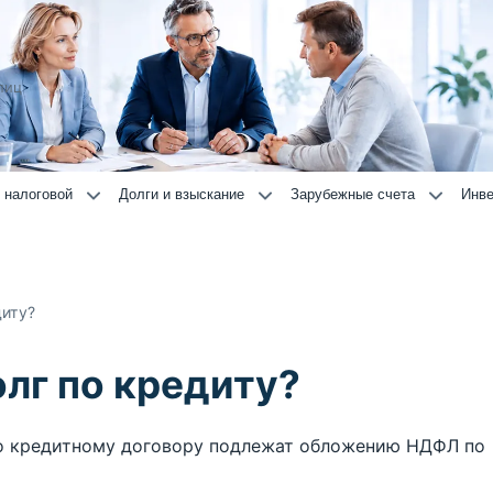
лиц
 налоговой
Долги и взыскание
Зарубежные счета
Инве
диту?
олг по кредиту?
о кредитному договору подлежат обложению НДФЛ по