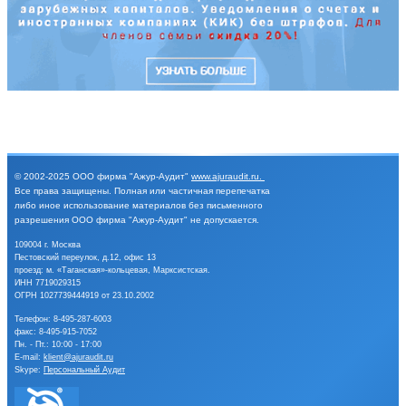
© 2002-2025
ООО фирма "Ажур-Аудит"
www.ajuraudit.ru
.
Все права защищены.
Полная или частичная перепечатка
либо иное
использование материалов без письменного
разрешения
ООО фирма "Ажур-Аудит" не допускается.
109004 г. Москва
Пестовский переулок, д.12, офис 13
проезд: м. «Таганская»-кольцевая, Марксистская.
ИНН 7719029315
ОГРН 1027739444919 от 23.10.2002
Телефон:
8-495-287-6003
факс: 8-495-915-7052
Пн. - Пт.: 10:00 - 17:00
E-mail:
klient@ajuraudit.ru
Skype:
Персональный Аудит