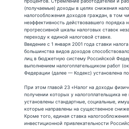
процентов. Стремление работодателей и ра
(получаемые) доходы в целях снижения нал
налогообложения доходов граждан, в том ч
неэффективность действовавшего порядка н
прогрессивной шкалы налоговых ставок нез
переходу к единой налоговой ставке.
Введение с 1 января 2001 года ставки налог
большинства видов доходов способствовало
лиц в бюджетную систему Российской Федера
выполнением налогоплательщиком работ (ок
Федерации (далее — Кодекс) установлена по
При этом главой 23 «Налог на доходы физич
получении которых у налогоплательщика не в
установлены стандартные, социальные, иму
которые направлены на существенное сниже
Кроме того, единая ставка налогообложения
инвестиционной привлекательности Российс