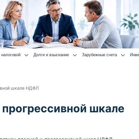
лиц
 налоговой
Долги и взыскание
Зарубежные счета
Инве
ивной шкале НДФЛ
 прогрессивной шкале