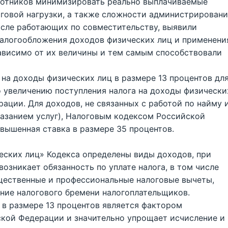
ботников минимизировать реально выплачиваемые
оговой нагрузки, а также сложности администрирован
исле работающих по совместительству, выявили
алогообложения доходов физических лиц и применени
ависимо от их величины и тем самым способствовали
а на доходы физических лиц в размере 13 процентов дл
 увеличению поступления налога на доходы физически
ции. Для доходов, не связанных с работой по найму 
азанием услуг), Налоговым кодексом Российской
вышенная ставка в размере 35 процентов.
еских лиц» Кодекса определены виды доходов, при
озникает обязанность по уплате налога, в том числе
щественные и профессиональные налоговые вычеты,
ние налогового бремени налогоплательщиков.
 в размере 13 процентов является фактором
кой Федерации и значительно упрощает исчисление и