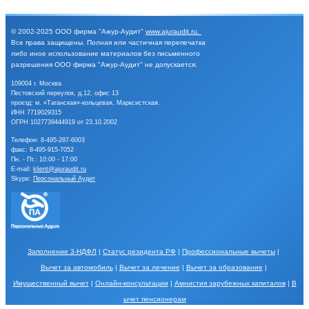
© 2002-2025
ООО фирма "Ажур-Аудит"
www.ajuraudit.ru
.
Все права защищены.
Полная или частичная перепечатка
либо иное
использование материалов без письменного
разрешения
ООО фирма "Ажур-Аудит" не допускается.
109004 г. Москва
Пестовский переулок, д.12, офис 13
проезд: м. «Таганская»-кольцевая, Марксистская.
ИНН 7719029315
ОГРН 1027739444919 от 23.10.2002
Телефон:
8-495-287-6003
факс: 8-495-915-7052
Пн. - Пт.: 10:00 - 17:00
E-mail:
klient@ajuraudit.ru
Skype:
Персональный Аудит
Заполнение 3-НДФЛ
|
Статус резидента РФ
|
Профессиональные вычеты
|
Вычет за автомобиль
|
Вычет за лечение
|
Вычет за образование
|
Имущественный вычет
|
Онлайн-консультации
|
Амнистия зарубежных капиталов
|
В
ычет пенсионерам