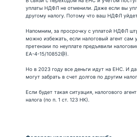
В связи с переходом на ЕНС и учетом посту
уплаты НДФЛ не отменили. Даже если вы упл
другому налогу. Потому что ваш НДФЛ уйдет 
Напомним, за просрочку с уплатой НДФЛ штр
можно избежать, если налоговый агент сам у
претензии по неуплате предъявили налогови
ЕА-4-15/10852@).
Но в 2023 году все деньги идут на ЕНС. И д
могут забрать в счет долгов по другим нало
Если будет такая ситуация, налогового аген
налога (по п. 1 ст. 123 НК).