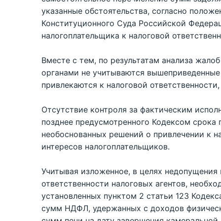
указанные обстоятельства, согласно положе
Конституционного Суда Российской Федерац
налогоплательщика к налоговой ответственно
Вместе с тем, по результатам анализа жало
органами не учитываются вышеприведенные 
привлекаются к налоговой ответственности,
Отсутствие контроля за фактическим испол
позднее предусмотренного Кодексом срока 
необоснованных решений о привлечении к н
интересов налогоплательщиков.
Учитывая изложенное, в целях недопущения
ответственности налоговых агентов, необхо
установленных пунктом 2 статьи 123 Кодекс
сумм НДФЛ, удержанных с доходов физическ
сумм пени на дату завершения камеральной 