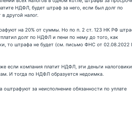
плений всех налогов в одном котле, штрафы за просроч
атите НДФЛ, будет штраф за него, если был долг по
в другой налог.
афуют на 20% от суммы. Но по п. 2 ст. 123 НК РФ штр
платил долг по НДФЛ и пени по нему до того, как
ки, то штрафа не будет (см. письмо ФНС от 02.08.2022
аже если компания платит НДФЛ, эти деньги налоговики
гам. И тогда по НДФЛ образуется недоимка.
та оштрафуют за неисполнение обязанности по уплате