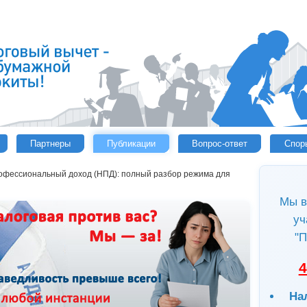
Партнеры
Публикации
Вопрос-ответ
Спор
рофессиональный доход (НПД): полный разбор режима для
Мы в
уч
"П
4
На