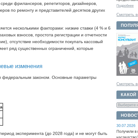
среди фрилансеров, репетиторов, дизайнеров,
Подробнее
теров по ремонту и представителей десятков других
Смотреть в
ПОПУЛ
ется несколькими факторами: низкие ставки (4 % и 6
раховых взносов, простота регистрации и отчетности
ие), отсутствие необходимости покупать кассовый
меет ряд существенных ограничений, которые
чевые изменения
м федеральным законом. Основные параметры
Смотреть в
КАКОЙ
а
НОВОС
30.07.2026
Получили в 
период эксперимента (до 2028 года) и не могут быть
наследство?