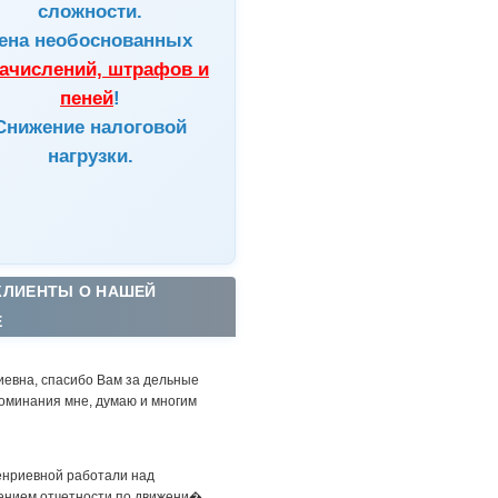
сложности.
ена
необоснованных
ачислений, штрафов и
пеней
!
Снижение налоговой
нагрузки.
КЛИЕНТЫ О НАШЕЙ
Е
иевна, спасибо Вам за дельные
оминания мне, думаю и многим
енриевной работали над
ением отчетности по движени�