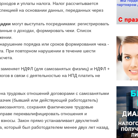
доходов и уплаты налога. Налог рассчитывается
спекцией на основании данных, переданных через
щадки
могут выступать посредниками: регистрировать
анные о доходах, формировать чеки. Список
жении.
нарушение порядка или сроков формирования чека -
а. При повторном нарушении в течение шести
асчета.
 заменяет НДФЛ (для самозанятых физлиц) и НДФЛ +
огов в связи с деятельностью на НПД платить не
ена трудовых отношений договорами с самозанятыми
казчик (бывший или действующий работодатель)
самозанятого, сохраняя фактические трудовые
вправе переквалифицировать отношения и
взносы. Закон прямо устанавливает двухлетний
ка, который был работодателем менее двух лет назад,