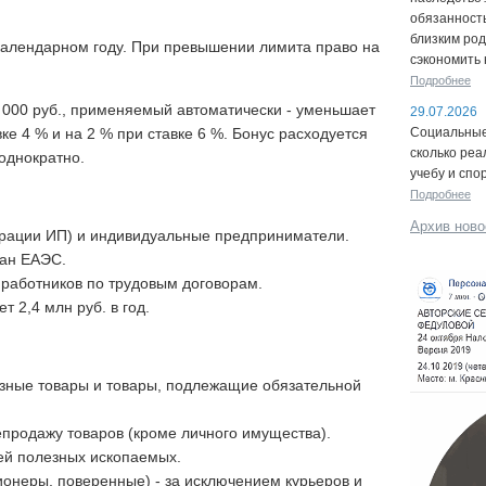
обязанность
близким род
 календарном году. При превышении лимита право на
сэкономить 
Подробнее
 000 руб., применяемый автоматически - уменьшает
29.07.2026
Социальные 
вке 4 % и на 2 % при ставке 6 %. Бонус расходуется
сколько реа
однократно.
учебу и спо
Подробнее
Архив ново
трации ИП) и индивидуальные предприниматели.
ран ЕАЭС.
работников по трудовым договорам.
т 2,4 млн руб. в год.
зные товары и товары, подлежащие обязательной
продажу товаров (кроме личного имущества).
й полезных ископаемых.
ионеры, поверенные) - за исключением курьеров и