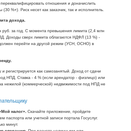
 переквалифицировать отношения и доначислить
 (30 %+). Риск несет как заказчик, так и исполнитель.
ита дохода.
 руб. за год. С момента превышения лимита (2,4 млн
НПД. Доходы сверх лимита облагаются НДФЛ (13 %) -
должен перейти на другой режим (УСН, ОСНО) в
ренду.
 и регистрируется как самозанятый. Доход от сдачи
д НПД. Ставка - 4 % (если арендатор - физлицо) или
ача нежилой (коммерческой) недвижимости под НПД не
плательщику
«Мой налог».
Скачайте приложение, пройдите
ем паспорта или учетной записи портала Госуслуг.
ко минут.
ую операцию.
При расчете наличными или