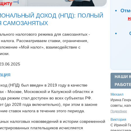
Отм
ИОНАЛЬНЫЙ ДОХОД (НПД): ПОЛНЫЙ
н
Я САМОЗАНЯТЫХ
льного налогового режима для самозанятых -
 налога. Рассматриваем ставки, ограничения,
иложение «Мой налог», взаимодействие с
иски.
23.06.2025
уация
НАШИ 
РАБОТ
од (НПД) был введен в 2019 году в качестве
ах - Москве, Московской и Калужской областях и
Михаил
ода режим стал доступен во всех субъектах РФ.
Ирина Генр
т (до 2028 года включительно), при этом в законе
советы, нап
ние ставок налога в течение этого периода.
Подробнее
Виктория
шных налоговых нововведений в истории современной
С Ириной Г
егистрированных плательщиков исчисляется
предоставл