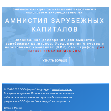
© 2002-2025
ООО фирма "Ажур-Аудит"
www.ajuraudit.ru
.
Все права защищены.
Полная или частичная перепечатка
либо иное
использование материалов без письменного
разрешения
ООО фирма "Ажур-Аудит" не допускается.
109004 г. Москва