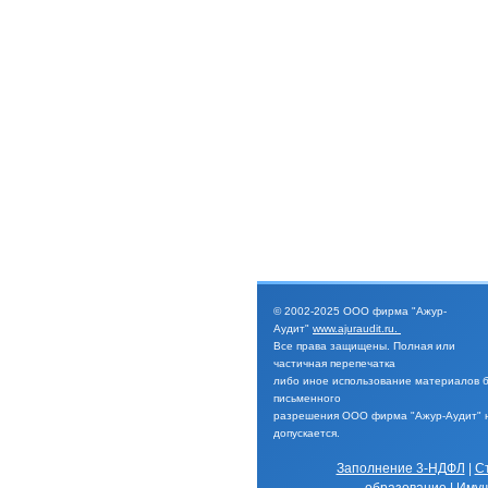
© 2002-2025
ООО фирма "Ажур-
Аудит"
www.ajuraudit.ru
.
Все права защищены.
Полная или
частичная перепечатка
либо иное
использование материалов 
письменного
разрешения
ООО фирма "Ажур-Аудит" 
допускается.
Заполнение 3-НДФЛ
|
С
образование
|
Имущ