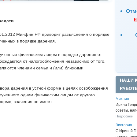
Отм
н
редств
.01.2012 Минфин РФ приводит разъяснения о порядке
ученных в порядке дарения.
ученные физическим лицом в порядке дарения от
обождаются от налогообложения независимо от того,
вляются членами семьи и (или) близкими
НАШИ 
овора дарения в устной форме в целях освобождения
РАБОТ
лученного одним физическим лицом от другого
Михаил
орме, значения не имеет.
Ирина Генр
советы, нап
Подробнее
Виктория
С Ириной Г
предоставл