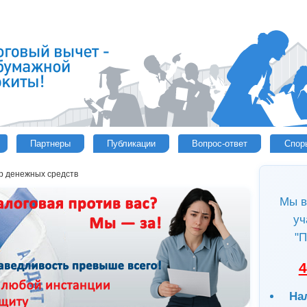
Партнеры
Публикации
Вопрос-ответ
Спор
р денежных средств
Мы в
уч
"П
4
На