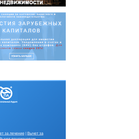
ет за лечение
|
Вычет за
В
ычет пенсионерам