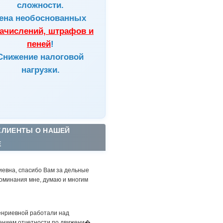
сложности.
ена
необоснованных
ачислений, штрафов и
пеней
!
Снижение налоговой
нагрузки.
КЛИЕНТЫ О НАШЕЙ
Е
иевна, спасибо Вам за дельные
оминания мне, думаю и многим
енриевной работали над
ением отчетности по движени�