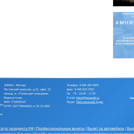
109004 г. Москва
Телефон:
8-495-287-6003
Пестовский переулок, д.12, офис 13
факс: 8-495-915-7052
проезд: м. «Таганская»-кольцевая,
Пн. - Пт.: 10:00 - 17:00
Марксистская.
E-mail:
klient@ajuraudit.ru
ИНН 7719029315
Skype:
Персональный Аудит
без
ОГРН 1027739444919 от 23.10.2002
не
татус резидента РФ
|
Профессиональные вычеты
|
Вычет за автомобиль
|
Выч
ественный вычет
|
Онлайн-консультации
|
Амнистия зарубежных капиталов
|