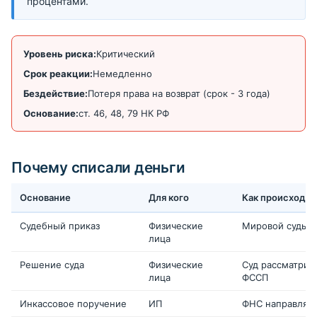
процентами.
Уровень риска:
Критический
Срок реакции:
Немедленно
Бездействие:
Потеря права на возврат (срок - 3 года)
Основание:
ст. 46, 48, 79 НК РФ
Почему списали деньги
Основание
Для кого
Как происходит
Судебный приказ
Физические
Мировой судья 
лица
Решение суда
Физические
Суд рассматрив
лица
ФССП
Инкассовое поручение
ИП
ФНС направляет