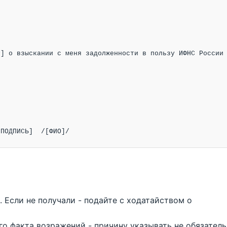
] о взыскании с меня задолженности в пользу ИФНС России 




[ПОДПИСЬ]  /[ФИО]/
. Если не получали - подайте с ходатайством о
о факта возражений - причину указывать не обязатель