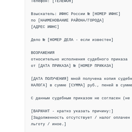
Телефон: [ТЕЛЕФОН]

Взыскатель: ИФНС России № [НОМЕР ИФНС]

по [НАИМЕНОВАНИЕ РАЙОНА/ГОРОДА]

[АДРЕС ИФНС]

Дело № [НОМЕР ДЕЛА - если известен]

ВОЗРАЖЕНИЯ

относительно исполнения судебного приказа

от [ДАТА ПРИКАЗА] № [НОМЕР ПРИКАЗА]

[ДАТА ПОЛУЧЕНИЯ] мной получена копия судебн
НАЛОГА] в сумме [СУММА] руб., пеней в сумме
С данным судебным приказом не согласен (не 
[ВАРИАНТ - кратко указать причину:]

[Задолженность отсутствует / налог оплачен 
льготу / иное.]
